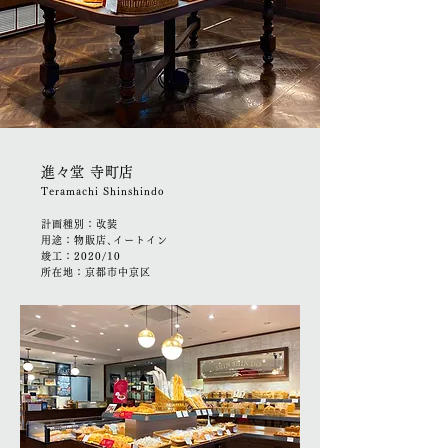
​進々堂 寺町店
Teramachi Shinshindo
計画種別：改装
用途：物販店､イートイン
竣工：2020/10
所在地：京都市中京区